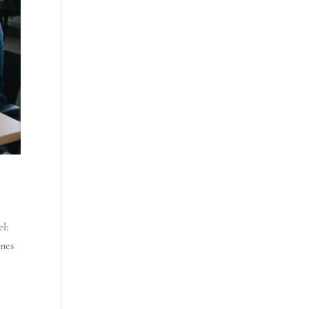
l:
nnes