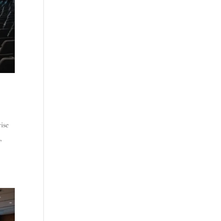
ise
,