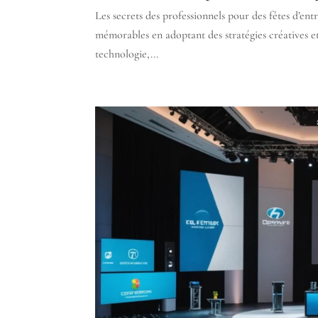
Les secrets des professionnels pour des fêtes d’e
mémorables en adoptant des stratégies créatives 
technologie,...